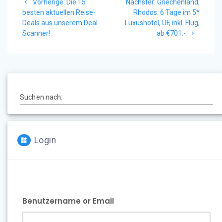
Vorheriger
Nächster
Vorherige:
Die 15
Nächster:
Griechenland,
Beitrag:
Beitrag:
besten aktuellen Reise-
Rhodos: 6 Tage im 5*
Deals aus unserem Deal
Luxushotel, ÜF, inkl. Flug,
Scanner!
ab €701.-
Suchen nach:
Login
Benutzername or Email