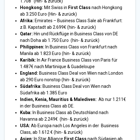
1.708 (Hin- & zurück)
Hongkong:
Mit Swiss in
First Class
nach Hongkong
ab 3.250 Euro (Hin- & zurück)
Afrika:
Emirates – Business Class Sale ab Frankfurt:
z.B. Kapstadt ab 2.699€ (hin- & zurück)
Qatar:
Hin und Rückflüge in Business Class von DE
nach Doha ab 1.750 Euro (hin- & zurück)
Philippinen:
In Business Class von Frankfurt nach
Manila ab 1.823 Euro (hin- & zurück)
Karibik:
In Air France Business Class von Paris für
1.487€ nach Martinique & Guadeloupe
England:
Business Class Deal von Wien nach London
ab 290 Euro nonstop (hin- & zurück)
Südafrika:
Business Class Deal von Wien nach
Südafrika ab 1.385 Euro
Indien, Kenia, Mauritius & Malediven:
Ab nur 1.211€
in der Business Class ab DE.
Kuba:
In Business Class ab Deutschland nach
Havanna ab 2.249€ (hin- & zurück)
USA:
Ab Europa nach Los Angeles in der Business
Class, ab 1.612 € (hin- & zurück)
Asien:
In Star Alliance
First Class
nach Südasien ab