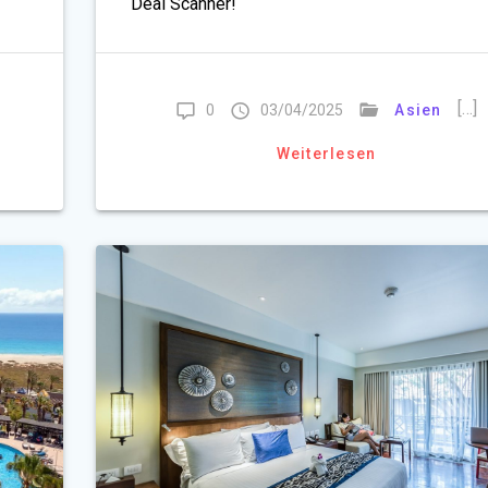
Deal Scanner!
[…]
0
03/04/2025
Asien
Weiterlesen