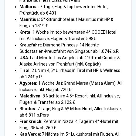
France Business Class von Paris
Mallorca:
7 Tage, Flug & top bewertetes Hotel,
Frühstück, ab € 401
Mauritius:
5*-Strandhotel auf Mauritius mit HP &
Flug, ab 1819 €
Kreta:
1 Woche im top bewerteten 4* COOEE Hotel
mit All Inclusive, Flügen & Transfer. 598€
Kreuzfahrt:
Diamond Princess: 14 Nächte
Südostasien-Kreuzfahrt von Singapur ab 1.074€ p.P.
USA:
Last Minute: Los Angeles ab 410€ mit Condor &
Alaska Airlines von Frankfurt (inkl. Gepäck)
Tirol:
2 ÜN im 4,5* Ullrhaus in Tirol mit HP & Wellness
ab 224€ p.P.
Ägypten:
1 Woche
Jaz Grand Marsa (Marsa Alam), All
Inclusive, inkl. Flug ab 720 €
Malediven:
8 Nächte im 4,5* Resort inkl. All Inclusive,
Flügen & Transfer ab 2.122 €
Rhodos:
7 Tage, Flug & 5* Mitsis Hotel, Alles Inklusive,
ab € 811 p.Pers
Frankreich:
Zentral in Nizza: 4 Tage im 4*-Hotel mit
Flug, -35% ab 269 €
Kap Verde
: 7 Nächte im 5* Luxushotel mit Flügen, All