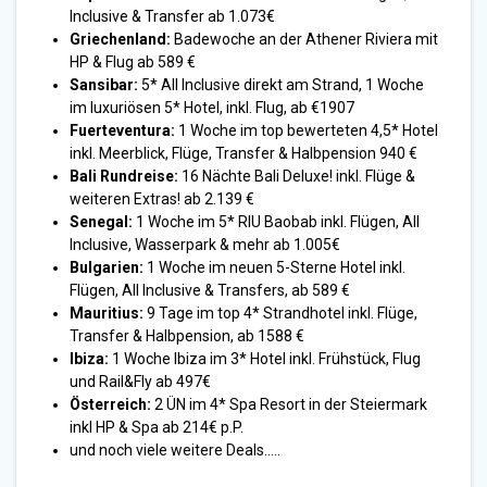
Inclusive & Transfer ab 1.073€
Griechenland:
Badewoche an der Athener Riviera mit
HP & Flug ab 589 €
Sansibar:
5* All Inclusive direkt am Strand, 1 Woche
im luxuriösen 5* Hotel, inkl. Flug, ab €1907
Fuerteventura:
1 Woche im top bewerteten 4,5* Hotel
inkl. Meerblick, Flüge, Transfer & Halbpension 940 €
Bali Rundreise:
16 Nächte Bali Deluxe! inkl. Flüge &
weiteren Extras! ab 2.139 €
Senegal:
1 Woche im 5* RIU Baobab inkl. Flügen, All
Inclusive, Wasserpark & mehr ab 1.005€
Bulgarien:
1 Woche im neuen 5-Sterne Hotel inkl.
Flügen, All Inclusive & Transfers, ab 589 €
Mauritius:
9 Tage im top 4* Strandhotel inkl. Flüge,
Transfer & Halbpension, ab 1588 €
Ibiza:
1 Woche Ibiza im 3* Hotel inkl. Frühstück, Flug
und Rail&Fly ab 497€
Österreich:
2 ÜN im 4* Spa Resort in der Steiermark
inkl HP & Spa ab 214€ p.P.
und noch viele weitere Deals…..