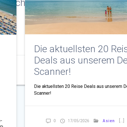
en nicht das Du diese Webseite
sparen!
gebucht?
n!
Die aktuellsten 20 Rei
Deals aus unserem De
Scanner!
Weiterle
Die aktuellsten 20 Reise Deals aus unserem D
Scanner!
[…]
e-
0
17/05/2026
Asien