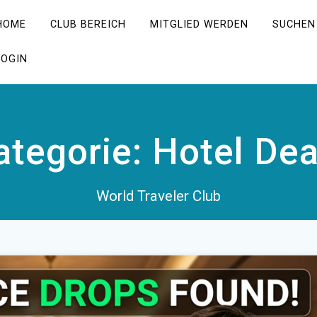
HOME
CLUB BEREICH
MITGLIED WERDEN
SUCHEN
LOGIN
ategorie:
Hotel Dea
World Traveler Club