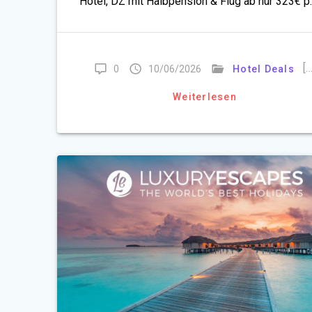
Hotel, DZ mit Halbpension & Flug ab nur 323€ p.
[…
0
10/06/2026
Hotel Deals
Weiterlesen