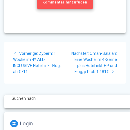
Kommentar hinzufügen
Beitragsnavigation
Vorheriger
Nächster
Vorherige:
Zypern: 1
Nächster:
Oman-Salalah:
Beitrag:
Beitrag:
Woche im 4* ALL-
Eine Woche im 4-Serne
INCLUSIVE Hotel, inkl. Flug,
plus Hotel inkl. HP und
ab €711.-
Flug, p.P. ab 1.481€
Suchen nach:
Login