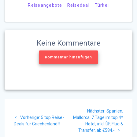
Reiseangebote
Reisedeal
Türkei
Keine Kommentare
Kommentar hinzufügen
Beitragsnavigation
Nächster
Nächster:
Spanien,
Vorheriger
Beitrag:
Vorherige:
5 top Reise-
Mallorca: 7 Tage im top 4*
Beitrag:
Deals für Griechenland !!
Hotel, inkl. ÜF, Flug &
Transfer, ab €584.-