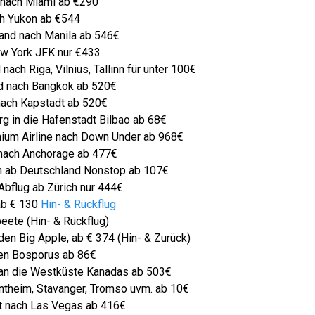
n nach Miami ab €290
ch Yukon ab €544
land nach Manila ab 546€
ew York JFK nur €433
nach Riga, Vilnius, Tallinn für unter 100€
nd nach Bangkok ab 520€
 nach Kapstadt ab 520€
g in die Hafenstadt Bilbao ab 68€
mium Airline nach Down Under ab 968€
 nach Anchorage ab 477€
n ab Deutschland Nonstop ab 107€
Abflug ab Zürich nur 444€
ab € 130
Hin- & Rückflug
eete (Hin- & Rückflug)
en Big Apple, ab € 374 (Hin- & Zurück)
den Bosporus ab 86€
e an die Westküste Kanadas ab 503€
ontheim, Stavanger, Tromso uvm. ab 10€
rt nach Las Vegas ab 416€