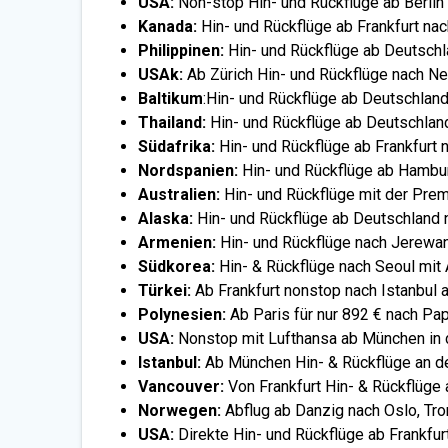
USA:
Non-stop Hin- und Rückflüge ab Berli
Kanada:
Hin- und Rückflüge ab Frankfurt na
Philippinen:
Hin- und Rückflüge ab Deutsch
USA
k:
Ab Zürich Hin- und Rückflüge nach N
Baltikum
:Hin- und Rückflüge ab Deutschland 
Thailand:
Hin- und Rückflüge ab Deutschla
Südafrika:
Hin- und Rückflüge ab Frankfurt
Nordspanien:
Hin- und Rückflüge ab Hambur
Australien:
Hin- und Rückflüge mit der Pre
Alaska:
Hin- und Rückflüge ab Deutschland
Armenien:
Hin- und Rückflüge nach Jerewa
Südkorea:
Hin- & Rückflüge nach Seoul mit 
Türkei:
Ab Frankfurt nonstop nach Istanbul 
Polynesien:
Ab Paris für nur 892 € nach Pap
USA:
Nonstop mit Lufthansa ab München in d
Istanbul:
Ab München Hin- & Rückflüge an 
Vancouver:
Von Frankfurt Hin- & Rückflüg
Norwegen:
Abflug ab Danzig nach Oslo, Tr
USA:
Direkte Hin- und Rückflüge ab Frankfu