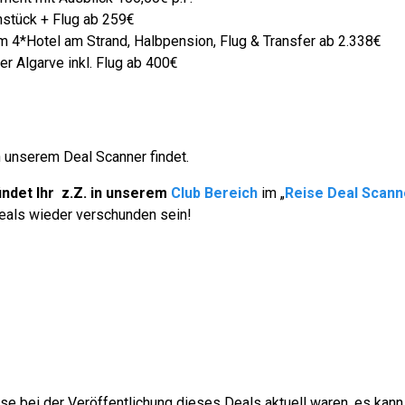
hstück + Flug ab 259€
m 4*Hotel am Strand, Halbpension, Flug & Transfer ab 2.338€
r Algarve inkl. Flug ab 400€
in unserem Deal Scanner findet.
indet Ihr z.Z. in unserem
Club Bereich
im „
Reise Deal Scann
Deals wieder verschunden sein!
se bei der Veröffentlichung dieses Deals aktuell waren, es kann