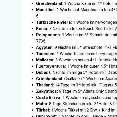
Griechenland:
1 Woche Kreta im 4* Hotel mi
Mauritius:
1 Woche auf Mauritius im top 4* S
€
Türkische Riviera:
1 Woche im hervorragend
Kenia:
7 Nächte im tollen Beach Reort inkl. 
Peloponnes:
1 Woche im 5* Strandhotel mi
773€
Ägypten:
9 Nächte im 5* Strandhotel inkl. F
Tunesien:
1 Woche Tunesien im hervorragen
Mallorca:
1 Woche im neuen 4* Lifestyle-Ho
Fuerteventura:
1 Woche im guten 4,5* Hotel
Dubai:
6 Nächte im mega 5* Hotel inkl. Dir
Griechenland:
Chalkidiki 1 Woche im Apartm
Thailand:
14 Tage im 3*Hotel inkl. Flug nur 
Zakynthos:
9 Tage im 5* Adults Only Strand
Costa Brava:
1 Woche im stylischen und top
Malta:
8 Tage Strandurlaub inkl. 3*Hotel & F
Türkei:
1 Woche Türkei mit 2 Erw. + Kind im 
Dubrovnik:
3 Nächte im April | Flüge + Apar