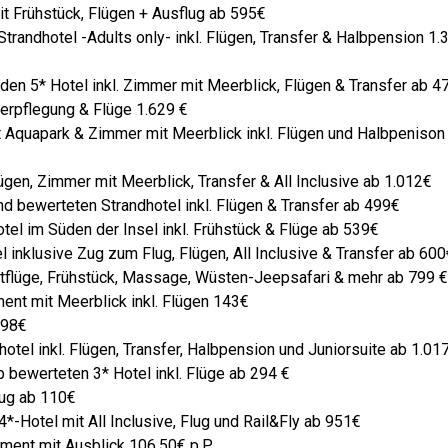
t Frühstück, Flügen + Ausflug ab 595€
trandhotel -Adults only- inkl. Flügen, Transfer & Halbpension 1.
en 5* Hotel inkl. Zimmer mit Meerblick, Flügen & Transfer ab 4
Verpflegung & Flüge 1.629 €
t Aquapark & Zimmer mit Meerblick inkl. Flügen und Halbpenison
lügen, Zimmer mit Meerblick, Transfer & All Inclusive ab 1.012€
d bewerteten Strandhotel inkl. Flügen & Transfer ab 499€
tel im Süden der Insel inkl. Frühstück & Flüge ab 539€
 inklusive Zug zum Flug, Flügen, All Inclusive & Transfer ab 60
ektflüge, Frühstück, Massage, Wüsten-Jeepsafari & mehr ab 799 
ent mit Meerblick inkl. Flügen 143€
598€
hotel inkl. Flügen, Transfer, Halbpension und Juniorsuite ab 1.01
 bewerteten 3* Hotel inkl. Flüge ab 294 €
lug ab 110€
4*-Hotel mit All Inclusive, Flug und Rail&Fly ab 951€
tment mit Ausblick 106,50€ p.P.