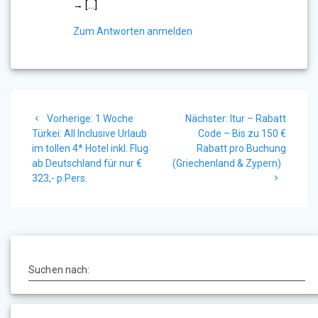
→ […]
Zum Antworten anmelden
Beitragsnavigation
Vorheriger
Nächster
Vorherige:
1 Woche
Nächster:
ltur – Rabatt
Beitrag:
Beitrag:
Türkei: All Inclusive Urlaub
Code – Bis zu 150 €
im tollen 4* Hotel inkl. Flug
Rabatt pro Buchung
ab Deutschland für nur €
(Griechenland & Zypern)
323,- p.Pers.
Suchen nach: