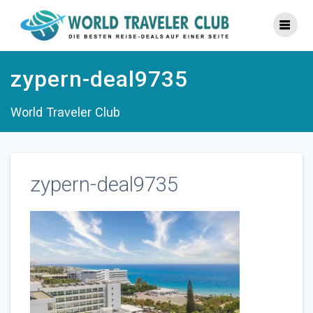
Zum
Inhalt
springen
zypern-deal9735
World Traveler Club
zypern-deal9735