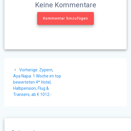
Keine Kommentare
Kommentar hinzufügen
Beitragsnavigation
Vorheriger
Vorherige:
Zypern,
Beitrag:
Aya Napa: 1 Woche im top
bewerteten 4* Hotel,
Halbpension, Flug &
Transers, ab € 1012.-