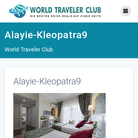
Zum
Inhalt
springen
Alayie-Kleopatra9
World Traveler Club
Alayie-Kleopatra9