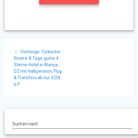
Beitragsnavigation
Vorheriger
Vorherige:
Türkische
Beitrag:
Riviera: 8 Tage, gutes 4
Sterne-Hotel in Alanya,
DZ mit Halbpension, Flug
& Transfers ab nur 325€
p.P.
Suchen nach: