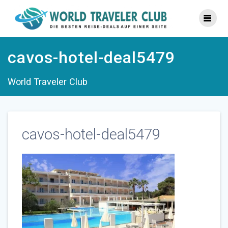
Zum
Inhalt
springen
cavos-hotel-deal5479
World Traveler Club
cavos-hotel-deal5479