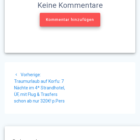
Keine Kommentare
Kommentar hinzufügen
Beitragsnavigation
Vorheriger
Vorherige:
Beitrag:
Traumurlaub auf Korfu: 7
Nächte im 4* Strandhotel,
ÜF, mit Flug & Trasfers
schon ab nur 320€! p.Pers