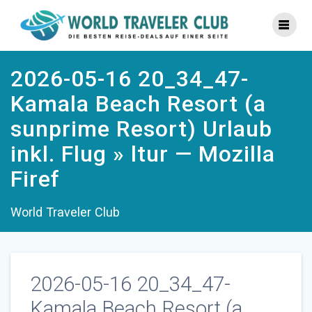
Zum
Inhalt
springen
2026-05-16 20_34_47-
Kamala Beach Resort (a
sunprime Resort) Urlaub
inkl. Flug » ltur — Mozilla
Firef
World Traveler Club
2026-05-16 20_34_47-
Kamala Beach Resort (a