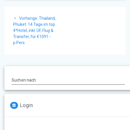
Beitragsnavigation
Vorheriger
Vorherige:
Thailand,
Beitrag:
Phuket: 14 Tage im top
4*Hotel, inkl. ÜF, Flug &
Transfer, für €1091.-
p.Pers.
Suchen nach:
Login