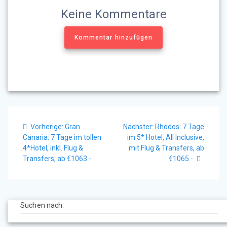
Keine Kommentare
Kommentar hinzufügen
Beitragsnavigation
Vorheriger
Nächster
Vorherige:
Gran
Nächster:
Rhodos: 7 Tage
Beitrag:
Beitrag:
Canaria: 7 Tage im tollen
im 5* Hotel, All Inclusive,
4*Hotel, inkl. Flug &
mit Flug & Transfers, ab
Transfers, ab €1063.-
€1065.-
Suchen nach: