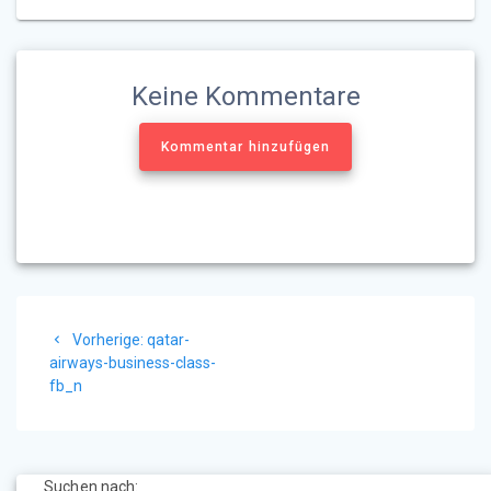
Keine Kommentare
Kommentar hinzufügen
Beitragsnavigation
Vorheriger
Vorherige:
qatar-
Beitrag:
airways-business-class-
fb_n
Suchen nach: