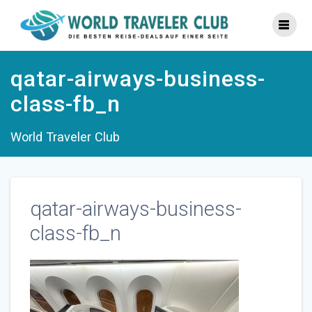
Zum
Inhalt
springen
qatar-airways-business-
class-fb_n
World Traveler Club
qatar-airways-business-
class-fb_n