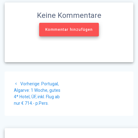
Keine Kommentare
Kommentar hinzufügen
Beitragsnavigation
Vorheriger
Vorherige:
Portugal,
Beitrag:
Algarve: 1 Woche, gutes
4* Hotel, ÜF, inkl. Flug ab
nur € 714.- p.Pers.