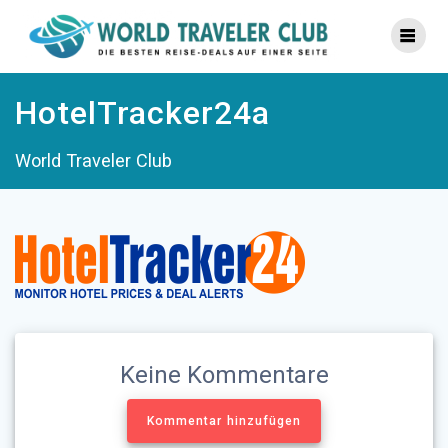
Zum
Inhalt
springen
HotelTracker24a
World Traveler Club
Keine Kommentare
Kommentar hinzufügen