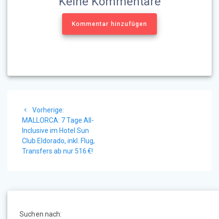
Keine Kommentare
Kommentar hinzufügen
Beitragsnavigation
Vorheriger
Vorherige:
Beitrag:
MALLORCA: 7 Tage All-
Inclusive im Hotel Sun
Club Eldorado, inkl. Flug,
Transfers ab nur 516 €!
Suchen nach: