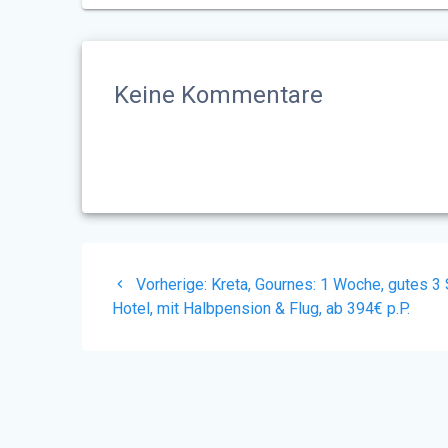
Keine Kommentare
Beitragsnavigation
Vorheriger
Vorherige:
Kreta, Gournes: 1 Woche, gutes 3 
Beitrag:
Hotel, mit Halbpension & Flug, ab 394€ p.P.