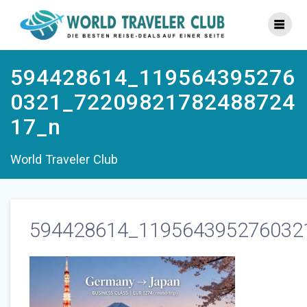
Zum
Inhalt
springen
594428614_119564395276
0321_72209821782488724
17_n
World Traveler Club
594428614_119564395276032