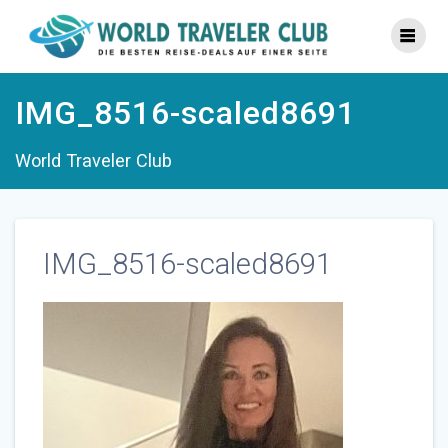
Zum
Inhalt
springen
IMG_8516-scaled8691
World Traveler Club
IMG_8516-scaled8691