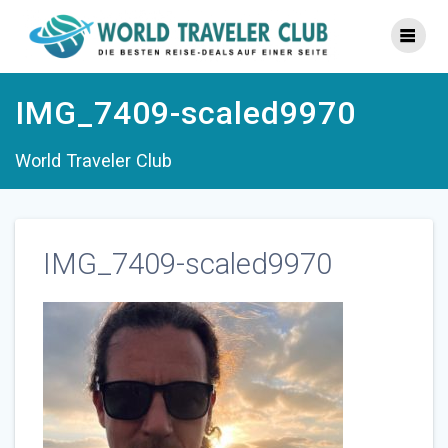
Zum
Inhalt
springen
IMG_7409-scaled9970
World Traveler Club
IMG_7409-scaled9970