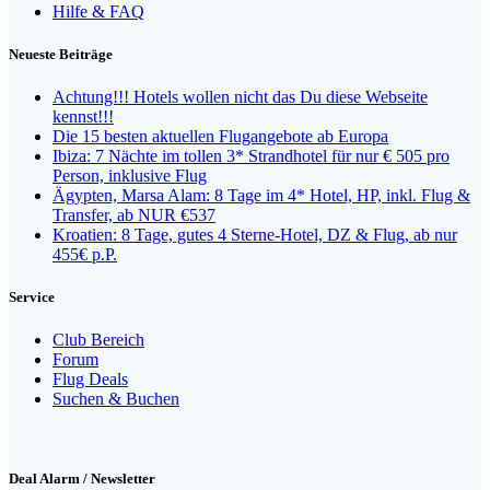
Hilfe & FAQ
Neueste Beiträge
Achtung!!! Hotels wollen nicht das Du diese Webseite
kennst!!!
Die 15 besten aktuellen Flugangebote ab Europa
Ibiza: 7 Nächte im tollen 3* Strandhotel für nur € 505 pro
Person, inklusive Flug
Ägypten, Marsa Alam: 8 Tage im 4* Hotel, HP, inkl. Flug &
Transfer, ab NUR €537
Kroatien: 8 Tage, gutes 4 Sterne-Hotel, DZ & Flug, ab nur
455€ p.P.
Service
Club Bereich
Forum
Flug Deals
Suchen & Buchen
Deal Alarm / Newsletter