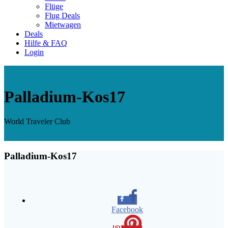
Flüge
Flug Deals
Mietwagen
Deals
Hilfe & FAQ
Login
Palladium-Kos17
World Traveler Club
Palladium-Kos17
Facebook