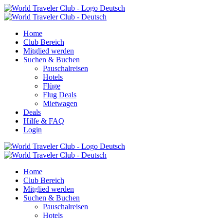
Zum
Inhalt
springen
Home
Club Bereich
Mitglied werden
Suchen & Buchen
Pauschalreisen
Hotels
Flüge
Flug Deals
Mietwagen
Deals
Hilfe & FAQ
Login
Home
Club Bereich
Mitglied werden
Suchen & Buchen
Pauschalreisen
Hotels