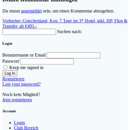
Du musst
angemeldet
sein, um einen Kommentar abzugeben.
Beitragsnavigation
Vorheriger
Vorherige:
Griechenland, Kos: 7 Tage im 3* Hotel, inkl. HP, Flug &
Beitrag:
Transfer, ab €491.-
Suchen nach:
Login
Benutzername or Email
Passwort
Keep me signed in
Registrieren
Lost your password?
Noch kein Mitglied?
Jetzt registrieren
Account
Login
Club Bereich