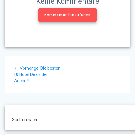
Keine Kommentare
Kommentar hinzufügen
Beitragsnavigation
Vorheriger
Vorherige:
Die besten
Beitrag:
10 Hotel Deals der
Woche!!!
Suchen nach: