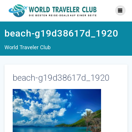
Zum
Inhalt
springen
beach-g19d38617d_1920
World Traveler Club
beach-g19d38617d_1920