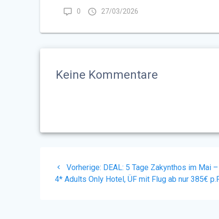
0
27/03/2026
Keine Kommentare
Beitragsnavigation
Vorheriger
Vorherige:
DEAL: 5 Tage Zakynthos im Mai –
Beitrag:
4* Adults Only Hotel, ÜF mit Flug ab nur 385€ p.