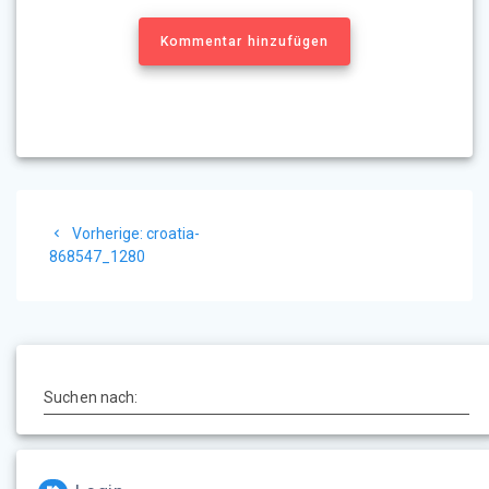
Kommentar hinzufügen
Beitragsnavigation
Vorheriger
Vorherige:
croatia-
Beitrag:
868547_1280
Suchen nach: