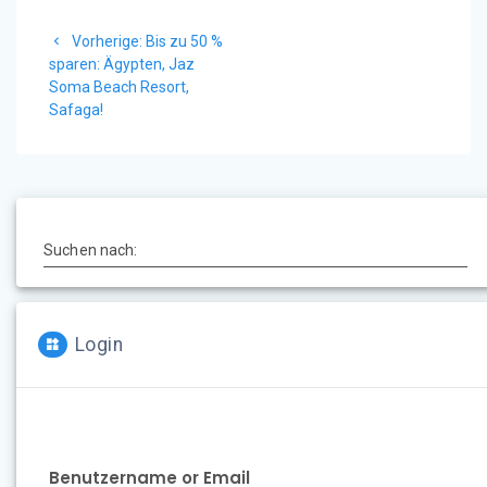
Beitragsnavigation
Vorheriger
Vorherige:
Bis zu 50 %
Beitrag:
sparen: Ägypten, Jaz
Soma Beach Resort,
Safaga!
Suchen nach:
Login
Benutzername or Email