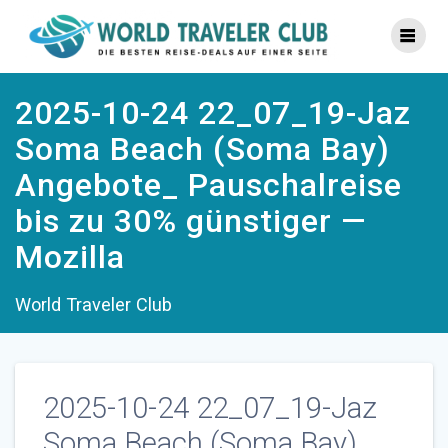
Zum
Inhalt
springen
2025-10-24 22_07_19-Jaz
Soma Beach (Soma Bay)
Angebote_ Pauschalreise
bis zu 30% günstiger —
Mozilla
World Traveler Club
2025-10-24 22_07_19-Jaz
Soma Beach (Soma Bay)