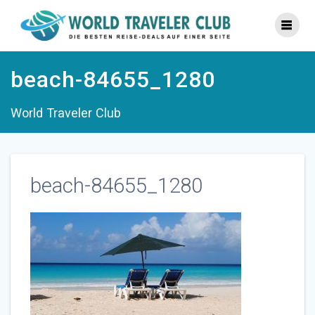
Zum
Inhalt
springen
beach-84655_1280
World Traveler Club
beach-84655_1280