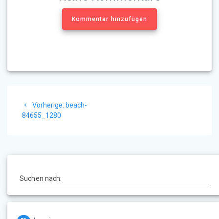
Kommentar hinzufügen
Beitragsnavigation
Vorheriger
Vorherige:
beach-
Beitrag:
84655_1280
Suchen nach: