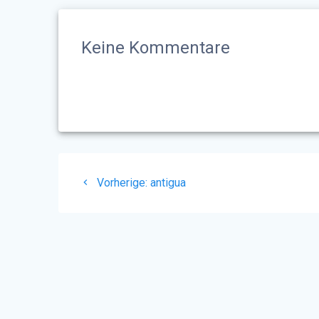
Keine Kommentare
Beitragsnavigation
Vorheriger
Vorherige:
antigua
Beitrag: