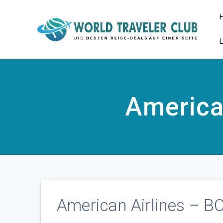
Zum
Inhalt
springen
America
American Airlines – B