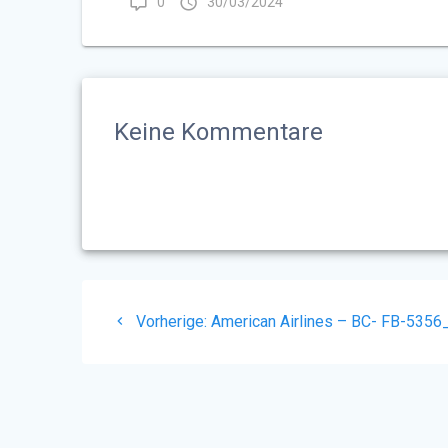
0
30/03/2024
Keine Kommentare
Beitragsnavigation
Vorheriger
Vorherige:
American Airlines – BC- FB-5356
Beitrag: