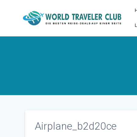
Zum
Inhalt
springen
Airplane_b2d20ce