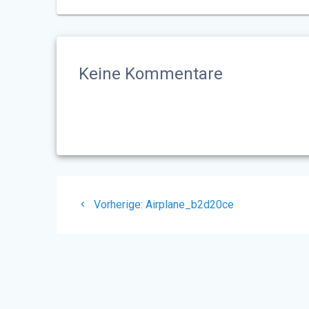
Keine Kommentare
Beitragsnavigation
Vorheriger
Vorherige:
Airplane_b2d20ce
Beitrag: