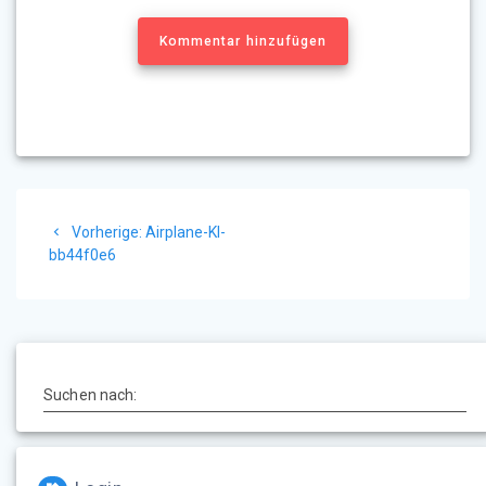
Kommentar hinzufügen
Beitragsnavigation
Vorheriger
Vorherige:
Airplane-KI-
Beitrag:
bb44f0e6
Suchen nach: