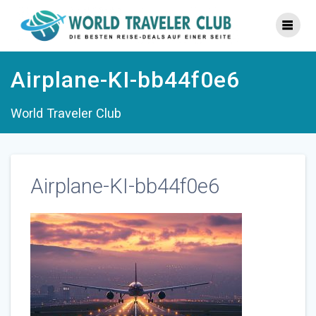
Zum
Inhalt
springen
Airplane-KI-bb44f0e6
World Traveler Club
Airplane-KI-bb44f0e6