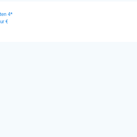
ten 4*
nur €