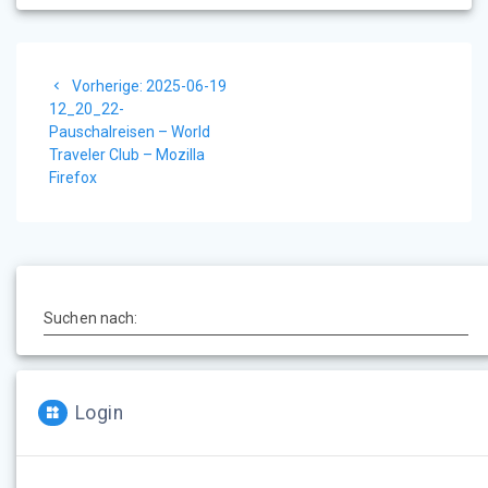
Beitragsnavigation
Vorheriger
Vorherige:
2025-06-19
Beitrag:
12_20_22-
Pauschalreisen – World
Traveler Club – Mozilla
Firefox
Suchen nach:
Login