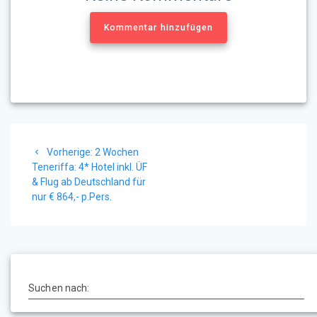
Kommentar hinzufügen
Beitragsnavigation
Vorheriger
Vorherige:
2 Wochen
Beitrag:
Teneriffa: 4* Hotel inkl. ÜF
& Flug ab Deutschland für
nur € 864,- p.Pers.
Suchen nach: