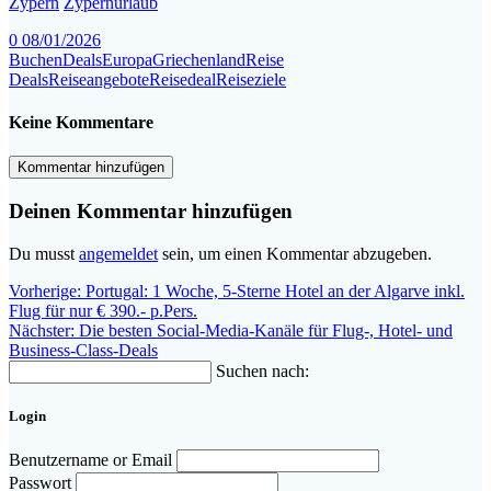
Zypern
Zypernurlaub
0
08/01/2026
Buchen
Deals
Europa
Griechenland
Reise
Deals
Reiseangebote
Reisedeal
Reiseziele
Keine Kommentare
Kommentar hinzufügen
Deinen Kommentar hinzufügen
Du musst
angemeldet
sein, um einen Kommentar abzugeben.
Beitragsnavigation
Vorheriger
Vorherige:
Portugal: 1 Woche, 5-Sterne Hotel an der Algarve inkl.
Beitrag:
Flug für nur € 390.- p.Pers.
Nächster
Nächster:
Die besten Social-Media-Kanäle für Flug-, Hotel- und
Beitrag:
Business-Class-Deals
Suchen nach:
Login
Benutzername or Email
Passwort