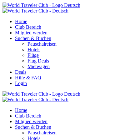
Zum
Inhalt
springen
Home
Club Bereich
Mitglied werden
Suchen & Buchen
Pauschalreisen
Hotels
Flüge
Flug Deals
Mietwagen
Deals
Hilfe & FAQ
Login
Home
Club Bereich
Mitglied werden
Suchen & Buchen
Pauschalreisen
Hotels