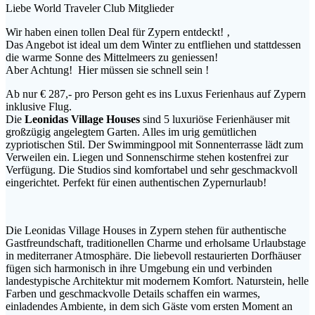
Liebe World Traveler Club Mitglieder
Wir haben einen tollen Deal für Zypern entdeckt! ‚
Das Angebot ist ideal um dem Winter zu entfliehen und stattdessen
die warme Sonne des Mittelmeers zu geniessen!
Aber Achtung! Hier müssen sie schnell sein !
Ab nur € 287,- pro Person geht es ins Luxus Ferienhaus auf Zypern
inklusive Flug.
Die
Leonidas Village Houses
sind 5 luxuriöse Ferienhäuser mit
großzügig angelegtem Garten. Alles im urig gemütlichen
zypriotischen Stil. Der Swimmingpool mit Sonnenterrasse lädt zum
Verweilen ein. Liegen und Sonnenschirme stehen kostenfrei zur
Verfügung. Die Studios sind komfortabel und sehr geschmackvoll
eingerichtet. Perfekt für einen authentischen Zypernurlaub!
Die Leonidas Village Houses in Zypern stehen für authentische
Gastfreundschaft, traditionellen Charme und erholsame Urlaubstage
in mediterraner Atmosphäre. Die liebevoll restaurierten Dorfhäuser
fügen sich harmonisch in ihre Umgebung ein und verbinden
landestypische Architektur mit modernem Komfort. Naturstein, helle
Farben und geschmackvolle Details schaffen ein warmes,
einladendes Ambiente, in dem sich Gäste vom ersten Moment an