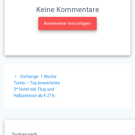
Keine Kommentare
Kommentar hinzufügen
Beitragsnavigation
Vorheriger
Vorherige:
1 Woche
Beitrag:
Türkei – Top bewertetes
3* Hotel inkl. Flug und
Halbpension ab € 219,-
Suchen nach: