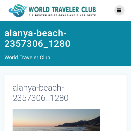
Zum
Inhalt
springen
alanya-beach-
2357306_1280
World Traveler Club
alanya-beach-
2357306_1280