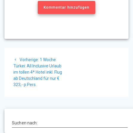
Kommentar hinzufügen
Beitragsnavigation
Vorheriger
Vorherige:
1 Woche
Beitrag:
Türkei: All Inclusive Urlaub
im tollen 4* Hotel inkl. Flug
ab Deutschland für nur €
323,- p.Pers.
Suchen nach: