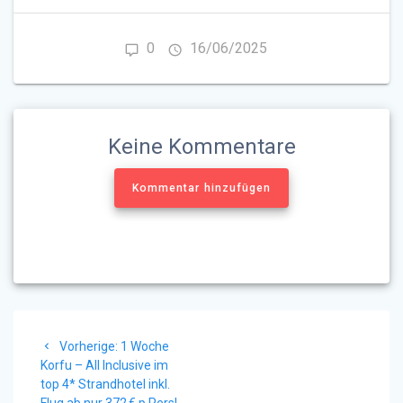
0
16/06/2025
Keine Kommentare
Kommentar hinzufügen
Beitragsnavigation
Vorheriger
Vorherige:
1 Woche
Beitrag:
Korfu – All Inclusive im
top 4* Strandhotel inkl.