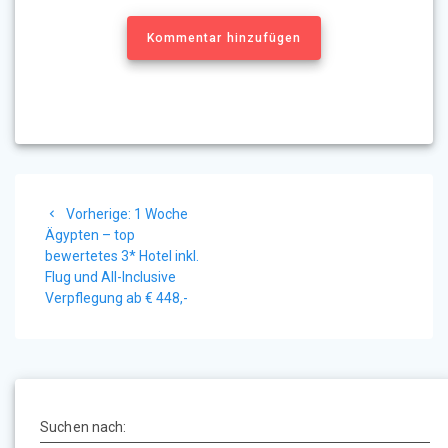
Kommentar hinzufügen
Beitragsnavigation
Vorheriger
Vorherige:
1 Woche
Beitrag:
Ägypten – top
bewertetes 3* Hotel inkl.
Flug und All-Inclusive
Verpflegung ab € 448,-
Suchen nach: