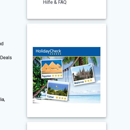
Hilfe & FAQ
nd
(Deals
ia,