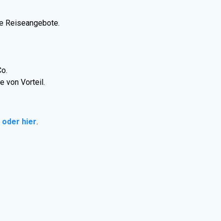
te Reiseangebote.
Co.
 von Vorteil.
m
oder hier
.