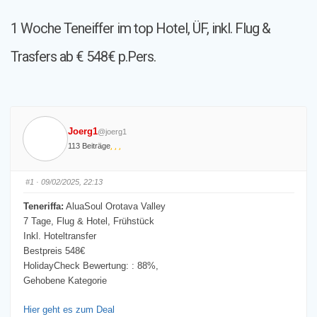
hier:
1 Woche Teneiffer im top Hotel, ÜF, inkl. Flug &
Trasfers ab € 548€ p.Pers.
Joerg1
@joerg1
113 Beiträge
#1
· 09/02/2025, 22:13
Teneriffa:
AluaSoul Orotava Valley
7 Tage, Flug & Hotel, Frühstück
Inkl. Hoteltransfer
Bestpreis 548€
HolidayCheck Bewertung: : 88%,
Gehobene Kategorie
Hier geht es zum Deal