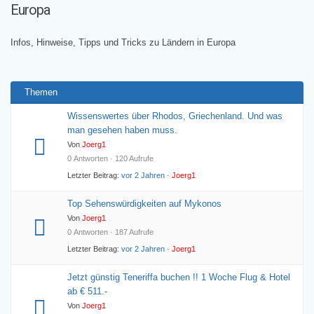
Europa
hier:
Infos, Hinweise, Tipps und Tricks zu Ländern in Europa
Themen
Wissenswertes über Rhodos, Griechenland. Und was
man gesehen haben muss.
Von
Joerg1
0 Antworten · 120 Aufrufe
Letzter Beitrag:
vor 2 Jahren
·
Joerg1
Top Sehenswürdigkeiten auf Mykonos
Von
Joerg1
0 Antworten · 187 Aufrufe
Letzter Beitrag:
vor 2 Jahren
·
Joerg1
Jetzt günstig Teneriffa buchen !! 1 Woche Flug & Hotel
ab € 511.-
Von
Joerg1