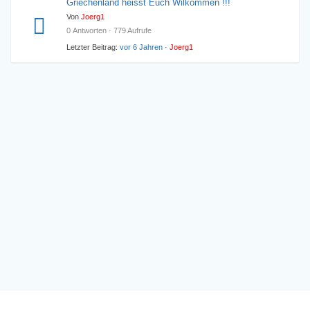
Griechenland heisst Euch Wilkommen !!!
Von
Joerg1
0 Antworten · 779 Aufrufe
Letzter Beitrag:
vor 6 Jahren
·
Joerg1