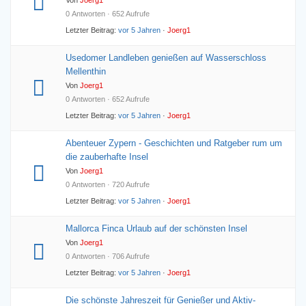
Von
Joerg1
0 Antworten · 652 Aufrufe
Letzter Beitrag:
vor 5 Jahren
·
Joerg1
Usedomer Landleben genießen auf Wasserschloss
Mellenthin
Von
Joerg1
0 Antworten · 652 Aufrufe
Letzter Beitrag:
vor 5 Jahren
·
Joerg1
Abenteuer Zypern - Geschichten und Ratgeber rum um
die zauberhafte Insel
Von
Joerg1
0 Antworten · 720 Aufrufe
Letzter Beitrag:
vor 5 Jahren
·
Joerg1
Mallorca Finca Urlaub auf der schönsten Insel
Von
Joerg1
0 Antworten · 706 Aufrufe
Letzter Beitrag:
vor 5 Jahren
·
Joerg1
Die schönste Jahreszeit für Genießer und Aktiv-