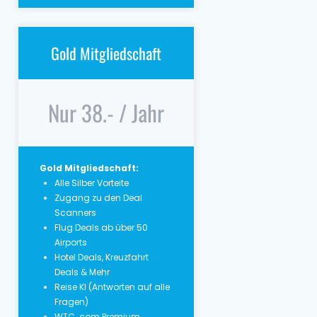
Gold Mitgliedschaft
Nur 38.- / Jahr
Gold Mitgliedschaft:
Alle Silber Vorteite
Zugang zu den Deal
Scanners
Flug Deals ab über 50
Airports
Hotel Deals, Kreuzfahrt
Deals & Mehr
Reise KI (Antworten auf alle
Fragen)
WTC. com Premium